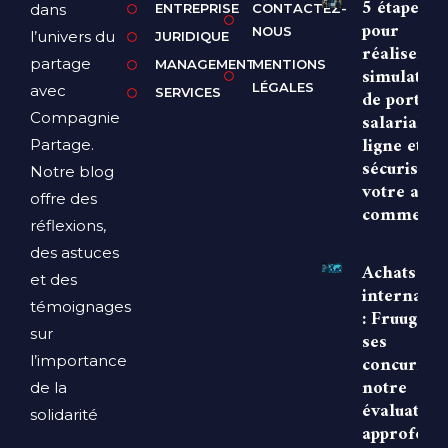
5 étapes
dans
ENTREPRISE
CONTACTEZ-
pour
NOUS
l’univers du
JURIDIQUE
réaliser u
partage
MANAGEMENT
MENTIONS
simulation
LÉGALES
avec
SERVICES
de portage
Compagnie
salarial e
ligne et
Partage.
sécuriser
Notre blog
votre age
offre des
commerci
réflexions,
des astuces
Achats
et des
internati
témoignages
: Fruugo f
sur
ses
concurrent
l’importance
notre
de la
évaluation
solidarité
approfond