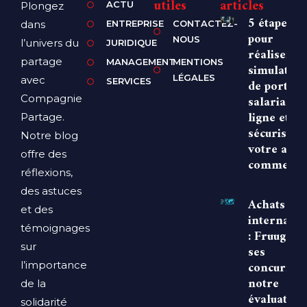
utiles
articles
ACTU
Plongez
5 étapes
dans
ENTREPRISE
CONTACTEZ-
pour
NOUS
l’univers du
JURIDIQUE
réaliser u
partage
MANAGEMENT
MENTIONS
simulation
LÉGALES
avec
SERVICES
de portage
Compagnie
salarial e
ligne et
Partage.
sécuriser
Notre blog
votre age
offre des
commerci
réflexions,
des astuces
Achats
et des
internati
témoignages
: Fruugo f
sur
ses
concurrent
l’importance
notre
de la
évaluation
solidarité